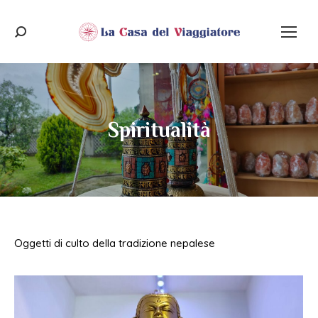
Cerca:
Spiritualità
Tu sei qui:
Oggetti di culto della tradizione nepalese