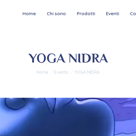
Home
Chi sono
Prodotti
Eventi
Co
YOGA NIDRA
Tu sei qui:
Home
Evento
YOGA NIDRA